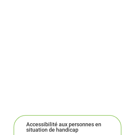
devenir coach professionnel
reconversion professionnelle.
école de coaching
8 compétences du coach
ICF
Accessibilité aux personnes en
situation de handicap