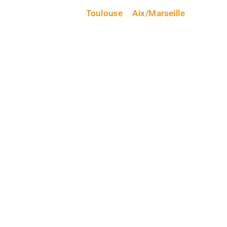
Toulouse
Aix/Marseille
certifiés RNCP
Paris, Bordeaux, Lille,
Lyon, Strasbourg, Aix-en-Provence, Nantes et
Toulouse
cursus de 20 jours