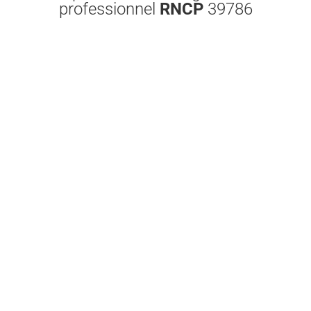
professionnel
RNCP
39786
Libellé de la certification :
Coach professionne
Numéro RNCP :
39786
Date de délivrance :
03-11-2021
P par
Type de certification :
RNCP (Répertoire Nationa
Date d’échéance de l’enregistrement :
31-10-202
ces
inactive mais reste valable pour ses titulaires)
titre
Le titre de Coach professionnel s’adresse aux per
Coach professionnel
Coach professionnel consultant
Coach formateur