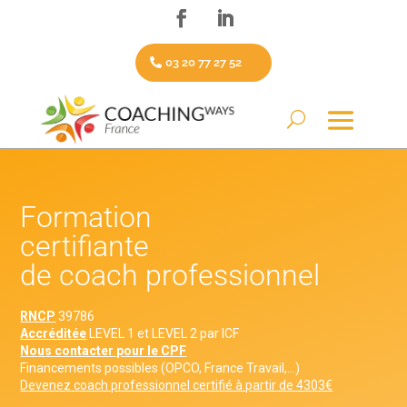
03 20 77 27 52
Formation
certifiante
de coach professionnel
RNCP
39786
Accréditée
LEVEL 1 et LEVEL 2 par ICF
Nous contacter pour le CPF
Financements possibles (OPCO, France Travail,…)
Devenez coach professionnel certifié à partir de 4303€