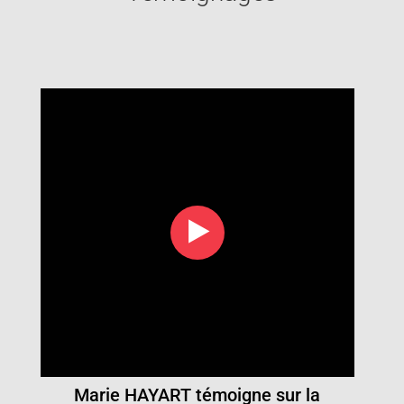
‣
Marie HAYART témoigne sur la