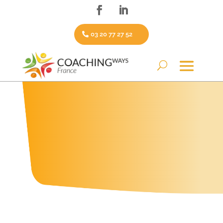
03 20 77 27 52
Notre formation de coaching à Nantes, « les clés