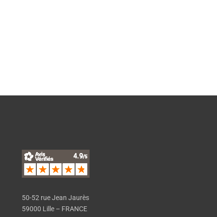
Pour
échanger
sur votre projet
et vous conseiller pour planifier et
financer votre formation.
EN SAVOIR PLUS
50-52 rue Jean Jaurès
59000 Lille – FRANCE