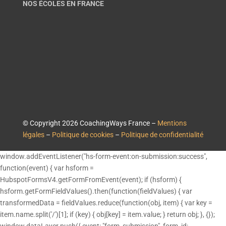
NOS ÉCOLES EN FRANCE
© Copyright 2026 CoachingWays France –
Mentions
légales
–
Politique de cookies
–
Politique de confidentialité
window.addEventListener("hs-form-event:on-submission:success",
function(event) { var hsform =
HubspotFormsV4.getFormFromEvent(event); if (hsform) {
hsform.getFormFieldValues().then(function(fieldValues) { var
transformedData = fieldValues.reduce(function(obj, item) { var key =
item.name.split('/')[1]; if (key) { obj[key] = item.value; } return obj; }, {});