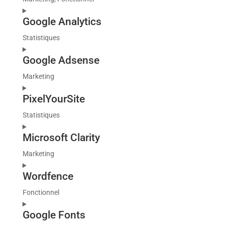
complianz
Consent
Google Analytics
to
service
Statistiques
facebook
Consent
Google Adsense
to
service
Marketing
google-
Consent
analytics
PixelYourSite
to
service
Statistiques
google-
Consent
adsense
Microsoft Clarity
to
service
Marketing
pixelyoursite
Consent
Wordfence
to
service
Fonctionnel
microsoft-
Consent
clarity
Google Fonts
to