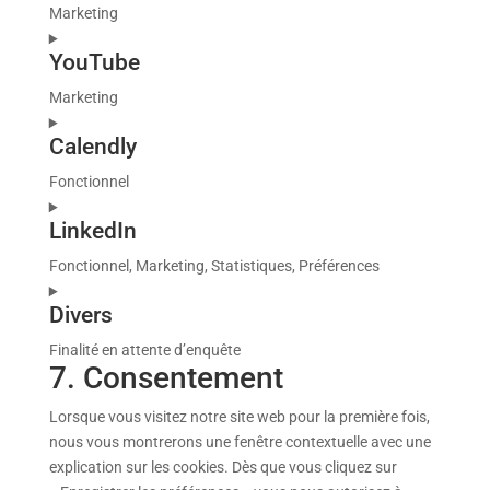
service
Marketing
wordfence
Consent
YouTube
to
service
Marketing
google-
Consent
fonts
Calendly
to
service
Fonctionnel
youtube
Consent
LinkedIn
to
service
Fonctionnel, Marketing, Statistiques, Préférences
calendly
Consent
Divers
to
service
Finalité en attente d’enquête
linkedin
7. Consentement
Consent
to
Lorsque vous visitez notre site web pour la première fois,
service
nous vous montrerons une fenêtre contextuelle avec une
divers
explication sur les cookies. Dès que vous cliquez sur