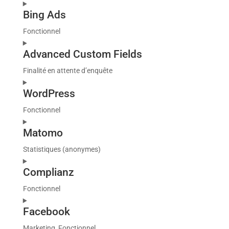
Consent
Bing Ads
to
service
Fonctionnel
divi-
Consent
(elegant-
Advanced Custom Fields
to
themes)
service
Finalité en attente d’enquête
bing-
Consent
ads
WordPress
to
service
Fonctionnel
advanced-
Consent
custom-
Matomo
to
fields
service
Statistiques (anonymes)
wordpress
Consent
Complianz
to
service
Fonctionnel
matomo
Consent
Facebook
to
service
Marketing, Fonctionnel