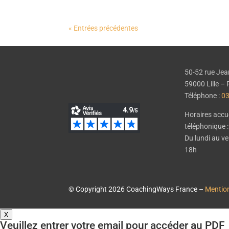
« Entrées précédentes
50-52 rue Jea
59000 Lille 
Téléphone :
03
Horaires accue
téléphonique :
Du lundi au v
18h
© Copyright 2026 CoachingWays France –
Mention
X
Veuillez entrer votre email pour accéder au PDF