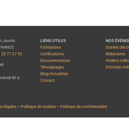
n Jaurès
LIENS UTILES
NOS ÉVÉNE
– FRANCE
Formations
Soirées Déco
 20 77 27 52
Certifications
Webinaires
Documentations
Ateliers colle
il
Témoignages
Entretien ind
Blog/Actualités
endredi 8h à
Contact
s légales
–
Politique de cookies
–
Politique de confidentialité