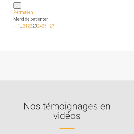
Ouvrir/Fermer
...
cette
Permalien
boîte
méta.
Merci de patienter...
Navigation
←
1
...
21
22
23
24
25
...
27
→
dans
la
liste
du
livre
d’or
Nos témoignages en
vidéos