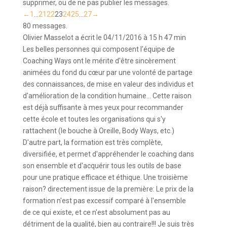
supprimer, ou de ne pas publier les messages.
Navigation
←
1
...
21
22
23
24
25
...
27
→
dans
80 messages.
la
Olivier Masselot
a écrit le
04/11/2016
à
15 h 47 min
liste
Les belles personnes qui composent l'équipe de
du
Coaching Ways ont le mérite d'être sincèrement
livre
animées du fond du cœur par une volonté de partage
d’or
des connaissances, de mise en valeur des individus et
d'amélioration de la condition humaine... Cette raison
est déjà suffisante à mes yeux pour recommander
cette école et toutes les organisations qui s'y
rattachent (le bouche à Oreille, Body Ways, etc.)
D'autre part, la formation est très complète,
diversifiée, et permet d'appréhender le coaching dans
son ensemble et d'acquérir tous les outils de base
pour une pratique efficace et éthique. Une troisième
raison? directement issue de la première: Le prix de la
formation n'est pas excessif comparé à l'ensemble
de ce qui existe, et ce n'est absolument pas au
détriment de la qualité, bien au contraire!!! Je suis très