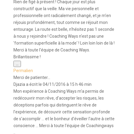
Rien de figé à présent ! Chaque jour est plus
constructif que la veille. Ma vie personnelle et
professionnelle ont radicalement changé, et je m'en
réjouis profondément, tout comme se réjouit mon
entourage. La route est belle, n'hésitez pas 1 seconde
à nous y rejoindre ! Coaching Ways n'est pas une
'formation superficielle à la mode' ! Loin loin loin de là !
Merci à toute l'équipe de Coaching Ways.
Brillantissime !
Ouvrir/Fermer
...
cette
Permalien
boîte
méta.
Merci de patienter...
Djazia
a écrit le
04/11/2016
à
15 h 46 min
Mon expérience à Coaching Ways m'a permis de
redécouvrir mon rêve, d'accepter les risques, les
déceptions parfois qui distinguent le rêve de
l’expérience, de découvrir cette sensation profonde
de s’accomplir … et le bonheur d'éveiller l'autre à cette
conscience ... Merci à toute l'équipe de Coachingways
..