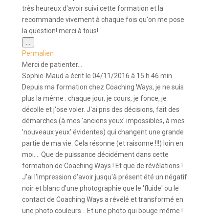
très heureux d'avoir suivi cette formation et la
recommande vivement à chaque fois qu'on me pose
la question! merci à tous!
Ouvrir/Fermer
...
cette
Permalien
boîte
méta.
Merci de patienter...
Sophie-Maud
a écrit le
04/11/2016
à
15 h 46 min
Depuis ma formation chez Coaching Ways, je ne suis
plus la même : chaque jour, je cours, je fonce, je
décolle et j'ose voler. J'ai pris des décisions, fait des
démarches (à mes 'anciens yeux' impossibles, à mes
'nouveaux yeux' évidentes) qui changent une grande
partie de ma vie. Cela résonne (et raisonne !!!) loin en
moi.... Que de puissance décidément dans cette
formation de Coaching Ways ! Et que de révélations !
J'ai l'impression d'avoir jusqu'à présent été un négatif
noir et blanc d'une photographie que le 'fluide' ou le
contact de Coaching Ways a révélé et transformé en
une photo couleurs... Et une photo qui bouge même !