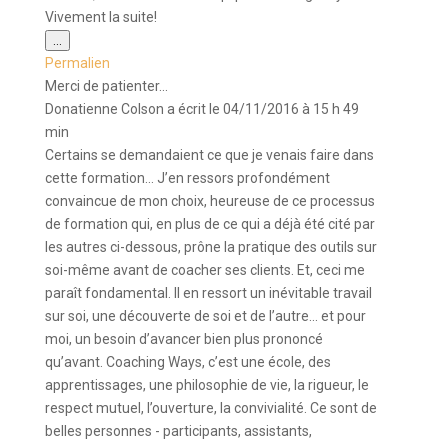
Vivement la suite!
Ouvrir/Fermer
...
cette
Permalien
boîte
méta.
Merci de patienter...
Donatienne Colson
a écrit le
04/11/2016
à
15 h 49
min
Certains se demandaient ce que je venais faire dans
cette formation... J’en ressors profondément
convaincue de mon choix, heureuse de ce processus
de formation qui, en plus de ce qui a déjà été cité par
les autres ci-dessous, prône la pratique des outils sur
soi-même avant de coacher ses clients. Et, ceci me
paraît fondamental. Il en ressort un inévitable travail
sur soi, une découverte de soi et de l’autre... et pour
moi, un besoin d’avancer bien plus prononcé
qu’avant. Coaching Ways, c’est une école, des
apprentissages, une philosophie de vie, la rigueur, le
respect mutuel, l’ouverture, la convivialité. Ce sont de
belles personnes - participants, assistants,