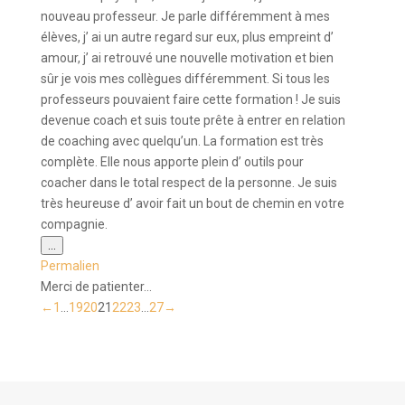
nouveau professeur. Je parle différemment à mes
élèves, j’ ai un autre regard sur eux, plus empreint d’
amour, j’ ai retrouvé une nouvelle motivation et bien
sûr je vois mes collègues différemment. Si tous les
professeurs pouvaient faire cette formation ! Je suis
devenue coach et suis toute prête à entrer en relation
de coaching avec quelqu’un. La formation est très
complète. Elle nous apporte plein d’ outils pour
coacher dans le total respect de la personne. Je suis
très heureuse d’ avoir fait un bout de chemin en votre
compagnie.
Ouvrir/Fermer
...
cette
Permalien
boîte
méta.
Merci de patienter...
Navigation
←
1
...
19
20
21
22
23
...
27
→
dans
la
liste
du