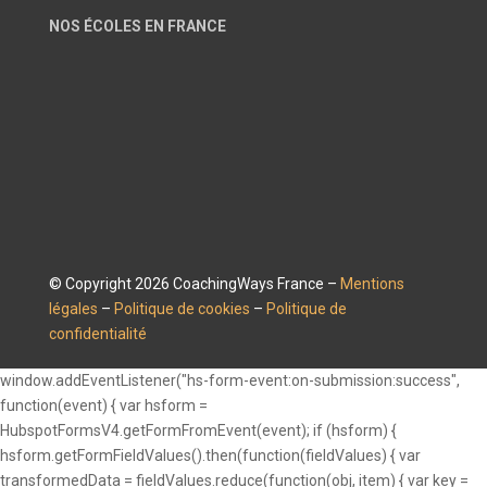
NOS ÉCOLES EN FRANCE
© Copyright 2026 CoachingWays France –
Mentions
légales
–
Politique de cookies
–
Politique de
confidentialité
window.addEventListener("hs-form-event:on-submission:success",
function(event) { var hsform =
HubspotFormsV4.getFormFromEvent(event); if (hsform) {
hsform.getFormFieldValues().then(function(fieldValues) { var
transformedData = fieldValues.reduce(function(obj, item) { var key =