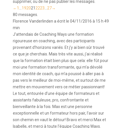
supprimer, ou de ne pas publier les messages.
Navigation
←
1
...
19
20
21
22
23
...
27
→
dans
80 messages.
la
Florence Vanderlinden
a écrit le
04/11/2016
à
15 h 49
liste
min
du
J’attendais de Coaching Ways une formation
livre
rigoureuse en coaching, avec des participants
d’or
provenant d’horizons variés. Et j’y ai bien sûr trouvé
ce que je cherchais. Mais très vite aussi, j’ai réalisé
que la formation était bien plus que cela: elle fût pour
moi une formation transformante, qui m’a dévoilé
mon identité de coach, qui m’a poussé à aller pas à
pas vers le meilleur de moi-même, et surtout de me
mettre en mouvement vers ce métier passionnant!
Le tout, entourée d’une équipe de formateurs et
assistants fabuleuse, pro, confrontante et
bienveillante à la fois. Max est une personne
exceptionnelle et un formateur hors pair, l’avoir sur
son chemin en vaut le détour! Bravo et merci Max et
Isabelle, et merci à toute l’équipe Coaching Ways.