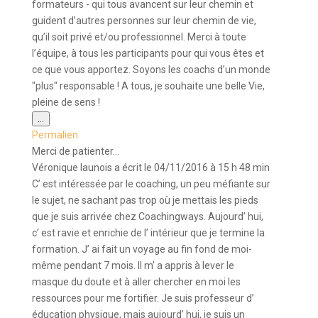
formateurs - qui tous avancent sur leur chemin et
guident d’autres personnes sur leur chemin de vie,
qu’il soit privé et/ou professionnel. Merci à toute
l’équipe, à tous les participants pour qui vous êtes et
ce que vous apportez. Soyons les coachs d’un monde
"plus" responsable ! A tous, je souhaite une belle Vie,
pleine de sens !
Ouvrir/Fermer
...
cette
Permalien
boîte
méta.
Merci de patienter...
Véronique launois
a écrit le
04/11/2016
à
15 h 48 min
C’ est intéressée par le coaching, un peu méfiante sur
le sujet, ne sachant pas trop où je mettais les pieds
que je suis arrivée chez Coachingways. Aujourd’ hui,
c’ est ravie et enrichie de l’ intérieur que je termine la
formation. J’ ai fait un voyage au fin fond de moi-
même pendant 7 mois. Il m’ a appris à lever le
masque du doute et à aller chercher en moi les
ressources pour me fortifier. Je suis professeur d’
éducation physique, mais aujourd’ hui, je suis un