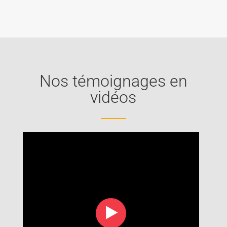
livre
d’or
Nos témoignages en
vidéos
‣