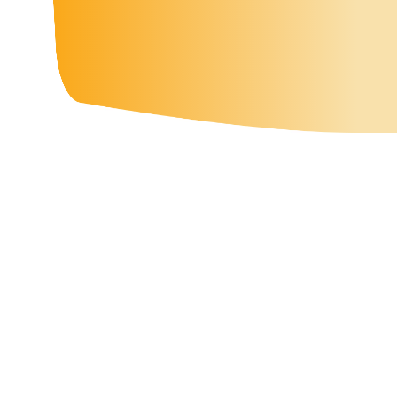
Cette formation complète et
certifiante en présentiel ou
distanciel, vous donnera
toutes les clés du coaching
professionnel, elle est éligible
au CPF.
Vous souhaitez
devenir coach professionnel
, coach de