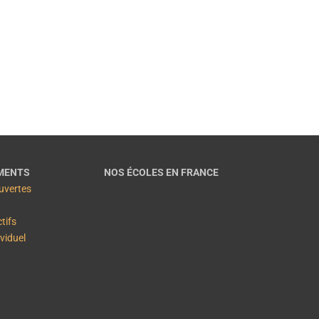
EN SAVOIR PLUS
MENTS
NOS ÉCOLES EN FRANCE
uvertes
ctifs
ividuel