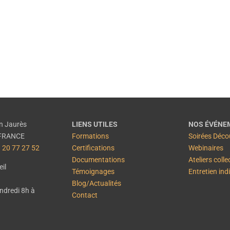
EN SAVOIR PLUS
n Jaurès
LIENS UTILES
NOS ÉVÉNE
– FRANCE
Formations
Soirées Déco
 20 77 27 52
Certifications
Webinaires
Documentations
Ateliers colle
il
Témoignages
Entretien ind
Blog/Actualités
endredi 8h à
Contact