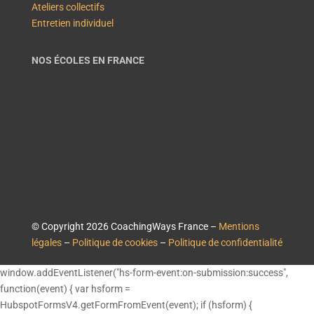
Ateliers collectifs
Entretien individuel
NOS ÉCOLES EN FRANCE
© Copyright 2026 CoachingWays France –
Mentions
légales
–
Politique de cookies
–
Politique de confidentialité
window.addEventListener("hs-form-event:on-submission:success",
function(event) { var hsform =
HubspotFormsV4.getFormFromEvent(event); if (hsform) {