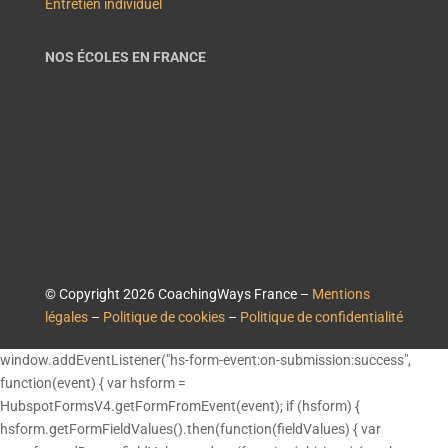
Entretien individuel
NOS ÉCOLES EN FRANCE
© Copyright 2026 CoachingWays France –
Mentions
légales
–
Politique de cookies
–
Politique de confidentialité
window.addEventListener("hs-form-event:on-submission:success",
function(event) { var hsform =
HubspotFormsV4.getFormFromEvent(event); if (hsform) {
hsform.getFormFieldValues().then(function(fieldValues) { var