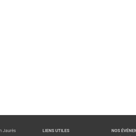
Ateliers pratiques
Pour
construire
votre projet
(financement, certification, tarifs…).
EN SAVOIR PLUS
n Jaurès
LIENS UTILES
NOS ÉVÉNE