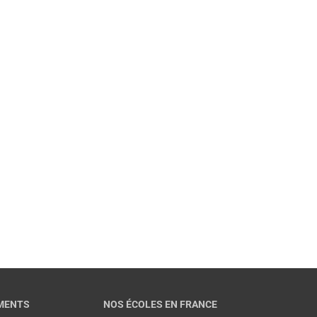
Entretiens individuels
Pour
échanger
sur votre projet
et vous conseiller pour
planifier et financer votre formation.
EN SAVOIR PLUS
MENTS
NOS ÉCOLES EN FRANCE