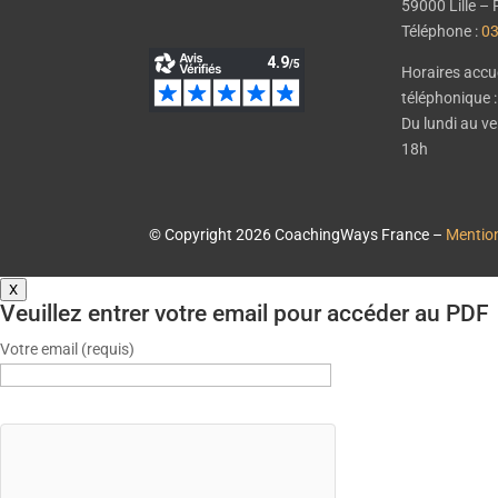
59000 Lille 
Téléphone :
03
Horaires accue
téléphonique :
Du lundi au v
18h
© Copyright 2026 CoachingWays France –
Mention
X
Veuillez entrer votre email pour accéder au PDF
Votre email (requis)
city
city