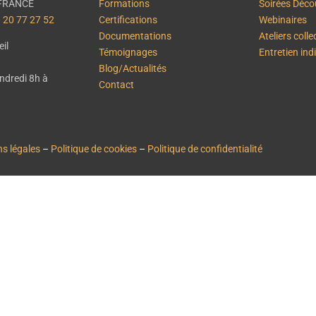
– FRANCE
Formations
Soirées Déco
 20 77 27 52
Certifications
Webinaires
Documentations
Ateliers colle
il
Témoignages
Entretien ind
Blog/Actualités
endredi 8h à
Contact
s légales
–
Politique de cookies
–
Politique de confidentialité