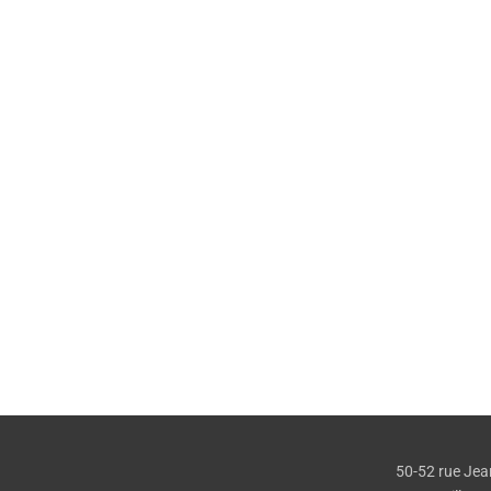
Soirées découverte
Pour
découvrir
notre ADN
(notre mission, nos valeurs,
nos parcours, notre pédagogie…).
EN SAVOIR PLUS
50-52 rue Jea