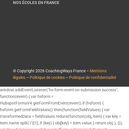
NOS ÉCOLES EN FRANCE
© Copyright 2026 CoachingWays France –
Mentions
légales
–
Politique de cookies
–
Politique de confidentialité
window.addEventListener("hs-form-event:on-submission:success",
function(event) { var hsform =
HubspotFormsV4.getFormFromEvent(event); if (hsform) {
hsform.getFormFieldValues().then(function(fieldValues) { var
transformedData = fieldValues.reduce(function(obj, item) { var key =
item.name.split('/')[1]; if (key) { obj[key] = item.value; } return obj; }, {});