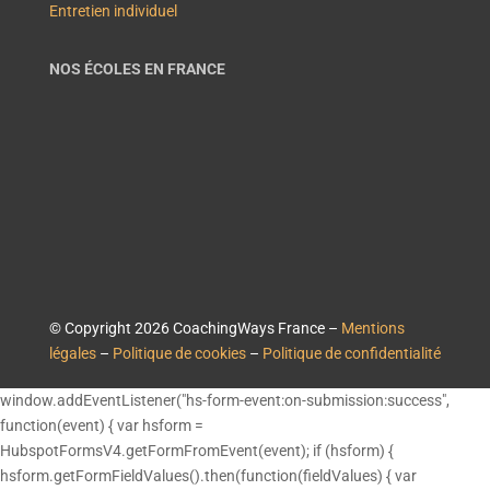
Entretien individuel
NOS ÉCOLES EN FRANCE
© Copyright 2026 CoachingWays France –
Mentions
légales
–
Politique de cookies
–
Politique de confidentialité
window.addEventListener("hs-form-event:on-submission:success",
function(event) { var hsform =
HubspotFormsV4.getFormFromEvent(event); if (hsform) {
hsform.getFormFieldValues().then(function(fieldValues) { var