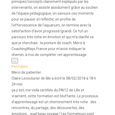
principes/concepts clairement expliqués par les
intervenants, on assiste assidument grâce au soutien
de l'équipe pédagogique, on savoure ces moments
pour se pauser et réfléchir, on profite de
l'effervescence de l'aquarium, on termine avec la
satisfaction d'avoir progressé/grandi. Ce fut un
parcours très riche en émotion et qui m'a clarifié ce
que je cherchais : la posture de coach. Merci à
CoachingWays France pour m'avoir indiquer le
chemin; à moi de compléter cet apprentissage.
Ouvrir/Fermer
...
cette
Permalien
boîte
méta.
Merci de patienter...
Claire Lecouturier
de
lille
a écrit le
08/02/2018
à
18 h
24 min
ça y est, me voilà certifiée du PAI12 de Lille et
vraiment, cette formation est bluffante. Le processus
d'apprentissage est un cheminement très riche : des
rencontres, du partage, des découvertes, des
émotions... quel beau voyage ! Les formateurs sont