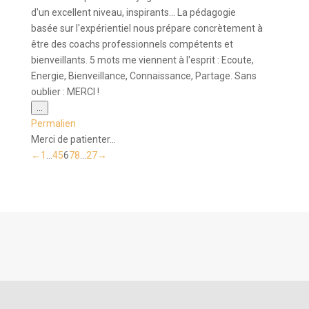
d'un excellent niveau, inspirants... La pédagogie
basée sur l'expérientiel nous prépare concrètement à
être des coachs professionnels compétents et
bienveillants. 5 mots me viennent à l'esprit : Ecoute,
Energie, Bienveillance, Connaissance, Partage. Sans
oublier : MERCI !
Ouvrir/Fermer
...
cette
Permalien
boîte
méta.
Merci de patienter...
Navigation
←
1
...
4
5
6
7
8
...
27
→
dans
la
liste
du
livre
d’or