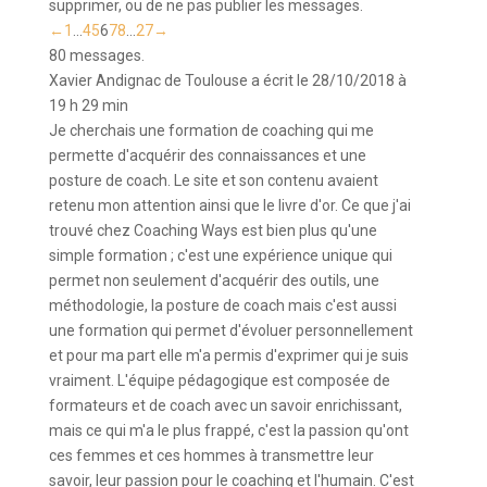
supprimer, ou de ne pas publier les messages.
Navigation
←
1
...
4
5
6
7
8
...
27
→
dans
80 messages.
la
Xavier Andignac
de
Toulouse
a écrit le
28/10/2018
à
liste
19 h 29 min
du
Je cherchais une formation de coaching qui me
livre
permette d'acquérir des connaissances et une
d’or
posture de coach. Le site et son contenu avaient
retenu mon attention ainsi que le livre d'or. Ce que j'ai
trouvé chez Coaching Ways est bien plus qu'une
simple formation ; c'est une expérience unique qui
permet non seulement d'acquérir des outils, une
méthodologie, la posture de coach mais c'est aussi
une formation qui permet d'évoluer personnellement
et pour ma part elle m'a permis d'exprimer qui je suis
vraiment. L'équipe pédagogique est composée de
formateurs et de coach avec un savoir enrichissant,
mais ce qui m'a le plus frappé, c'est la passion qu'ont
ces femmes et ces hommes à transmettre leur
savoir, leur passion pour le coaching et l'humain. C'est