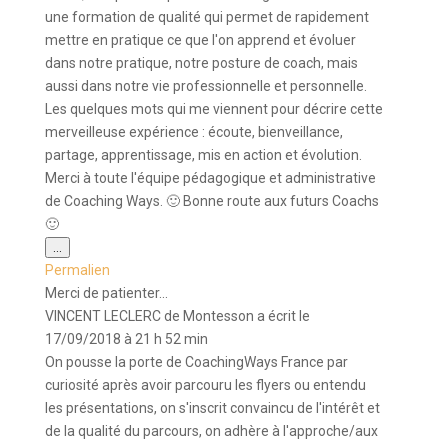
une formation de qualité qui permet de rapidement
mettre en pratique ce que l'on apprend et évoluer
dans notre pratique, notre posture de coach, mais
aussi dans notre vie professionnelle et personnelle.
Les quelques mots qui me viennent pour décrire cette
merveilleuse expérience : écoute, bienveillance,
partage, apprentissage, mis en action et évolution.
Merci à toute l'équipe pédagogique et administrative
de Coaching Ways. 🙂 Bonne route aux futurs Coachs
🙂
Ouvrir/Fermer
...
cette
Permalien
boîte
méta.
Merci de patienter...
VINCENT LECLERC
de
Montesson
a écrit le
17/09/2018
à
21 h 52 min
On pousse la porte de CoachingWays France par
curiosité après avoir parcouru les flyers ou entendu
les présentations, on s'inscrit convaincu de l'intérêt et
de la qualité du parcours, on adhère à l'approche/aux