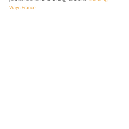
Ways France
.
Rencontrons-nous !

Soirées découverte
Pour
découvrir
notre ADN
(notre mission, nos valeurs, nos parcours,
notre pédagogie…).