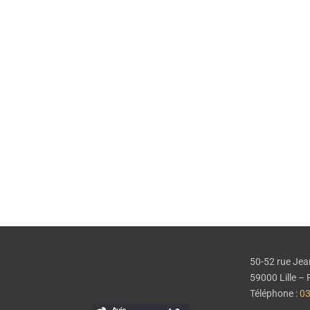
Soirées découverte
Pour
découvrir
notre ADN
(notre mission, nos valeurs,
nos parcours, notre pédagogie…).
EN SAVOIR PLUS
50-52 rue Jea
59000 Lille 
Téléphone :
03