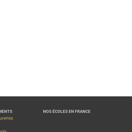
Entretiens individuels
Pour
échanger
sur votre projet
et vous conseiller pour
planifier et financer votre formation.
EN SAVOIR PLUS
MENTS
NOS ÉCOLES EN FRANCE
uvertes
ctifs