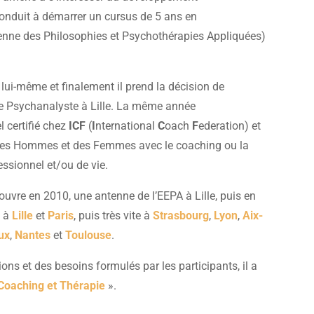
 conduit à démarrer un cursus de 5 ans en
nne des Philosophies et Psychothérapies Appliquées)
 lui-même et finalement il prend la décision de
que Psychanalyste à Lille. La même année
l certifié chez
ICF
(
I
nternational
C
oach
F
ederation) et
s Hommes et des Femmes avec le coaching ou la
essionnel et/ou de vie.
 ouvre en 2010, une antenne de l’EEPA à Lille, puis en
, à
Lille
et
Paris
, puis très vite à
Strasbourg
,
Lyon
,
Aix-
ux
,
Nantes
et
Toulouse
.
ons et des besoins formulés par les participants, il a
Coaching et Thérapie
».