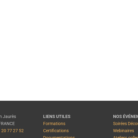
Ateliers pratiques
Pour
construire
votre projet
(financement, certification, tarifs…).
EN SAVOIR PLUS
n Jaurès
LIENS UTILES
NOS ÉVÉNE
– FRANCE
Formations
Soirées Déco
 20 77 27 52
Certifications
Webinaires
Documentations
Ateliers colle