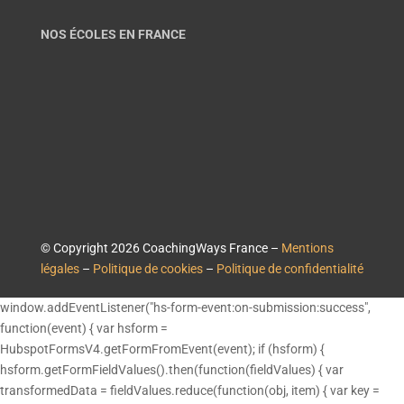
NOS ÉCOLES EN FRANCE
© Copyright 2026 CoachingWays France –
Mentions
légales
–
Politique de cookies
–
Politique de confidentialité
window.addEventListener("hs-form-event:on-submission:success",
function(event) { var hsform =
HubspotFormsV4.getFormFromEvent(event); if (hsform) {
hsform.getFormFieldValues().then(function(fieldValues) { var
transformedData = fieldValues.reduce(function(obj, item) { var key =