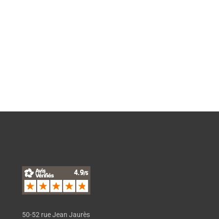
financer votre formation.
EN SAVOIR PLUS
50-52 rue Jean Jaurès