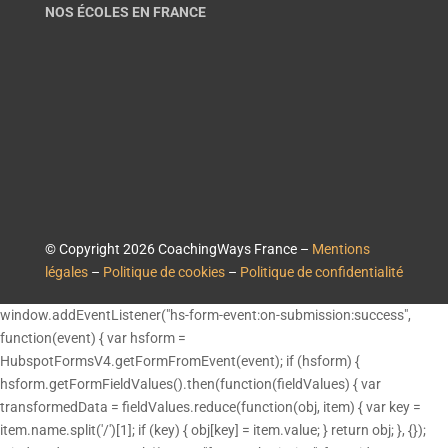
NOS ÉCOLES EN FRANCE
© Copyright 2026 CoachingWays France –
Mentions
légales
–
Politique de cookies
–
Politique de confidentialité
window.addEventListener("hs-form-event:on-submission:success",
function(event) { var hsform =
HubspotFormsV4.getFormFromEvent(event); if (hsform) {
hsform.getFormFieldValues().then(function(fieldValues) { var
transformedData = fieldValues.reduce(function(obj, item) { var key =
item.name.split('/')[1]; if (key) { obj[key] = item.value; } return obj; }, {});