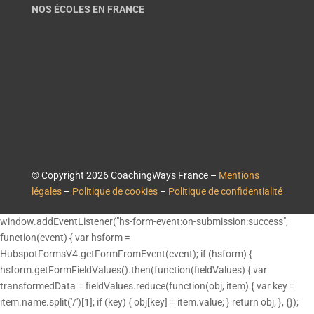
NOS ÉCOLES EN FRANCE
© Copyright 2026 CoachingWays France –
Mentions
légales
–
Politique de cookies
–
Politique de confidentialité
window.addEventListener("hs-form-event:on-submission:success",
function(event) { var hsform =
HubspotFormsV4.getFormFromEvent(event); if (hsform) {
hsform.getFormFieldValues().then(function(fieldValues) { var
transformedData = fieldValues.reduce(function(obj, item) { var key =
item.name.split('/')[1]; if (key) { obj[key] = item.value; } return obj; }, {});