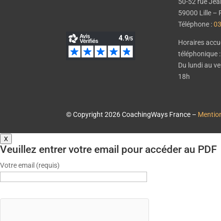
50-52 rue Jea
59000 Lille 
Téléphone :
03
Horaires accue
téléphonique :
Du lundi au v
18h
© Copyright 2026 CoachingWays France –
Mention
X
Veuillez entrer votre email pour accéder au PDF
Votre email (requis)
city
city