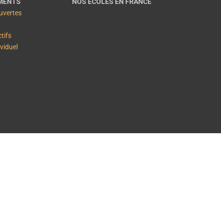
MENTS
NOS ÉCOLES EN FRANCE
uvertes
ctifs
ividuel