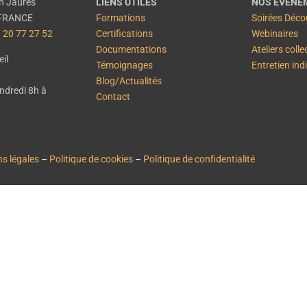
n Jaurès
LIENS UTILES
NOS ÉVÉNE
– FRANCE
Formations
Soirées Déco
 20 77 27 52
Certifications
Webinaires
Documentations
Ateliers colle
il
Témoignages
Entretien ind
Blog/Actualités
endredi 8h à
Contact
s légales
–
Politique de cookies
–
Politique de confidentialité